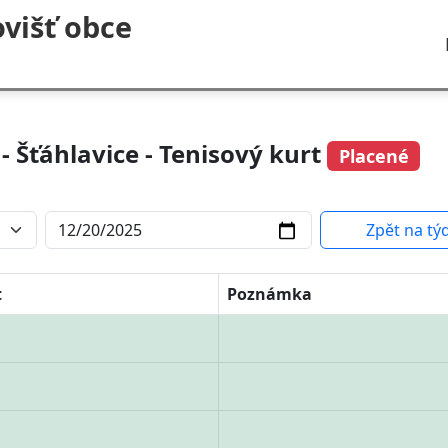
višť obce
- Šťáhlavice - Tenisový kurt
Placené
Zpět na tý
t
Poznámka